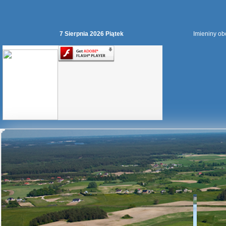
7 Sierpnia 2026 Piątek
Imieniny obc
Gmina
Lipusz
z
lotu
ptaka