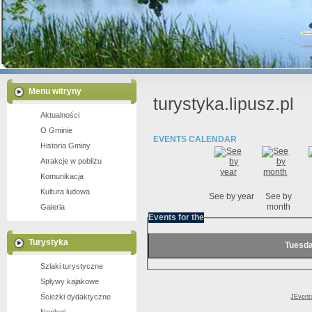
Jezioro Lubiszewo
Jezioro Piekiełko
Młyn wodny w Lipuszu
Stara Chata nad Jeziorem Wieckie
Menu witryny
turystyka.lipusz.pl
Aktualności
O Gminie
EVENTS CALENDAR
Historia Gminy
Atrakcje w pobliżu
Komunikacja
Kultura ludowa
See by year
See by
month
Galeria
Events for the
Turystyka
Tuesda
Szlaki turystyczne
Spływy kajakowe
Ścieżki dydaktyczne
JEvent