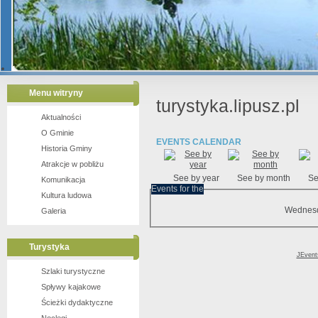
Gmina Lipusz z lotu ptaka
1
Jezioro Lubiszewo
2
Menu witryny
3
turystyka.lipusz.pl
4
Aktualności
5
6
O Gminie
EVENTS CALENDAR
Historia Gminy
Atrakcje w pobliżu
See by year
See by month
Se
Komunikacja
Events for the
Kultura ludowa
Wednesd
Galeria
Turystyka
JEvent
Szlaki turystyczne
Spływy kajakowe
Ścieżki dydaktyczne
Jezioro Piekiełko