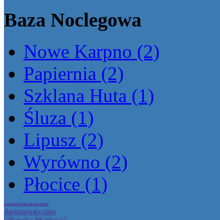
Baza Noclegowa
Nowe Karpno (2)
Papiernia (2)
Szklana Huta (1)
Śluza (1)
Lipusz (2)
Wyrówno (2)
Siedlisko Malwy Kasia
Michalczewska
Płocice (1)
Gospodarstwo
Agroturystyczne