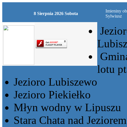
Imieniny ob
8 Sierpnia 2026 Sobota
Sylwiusz
Jezio
Lubis
Gmina
lotu p
Jezioro Lubiszewo
Jezioro Piekiełko
Młyn wodny w Lipuszu
Stara Chata nad Jeziore