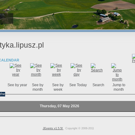
tyka.lipusz.pl
CALENDAR
See by year
See by
See by
See Today
Search
Jump to
month
week
month
the
Thursday, 07 May 2026
JEvents v1.5.5f
Copyright © 2006-2011