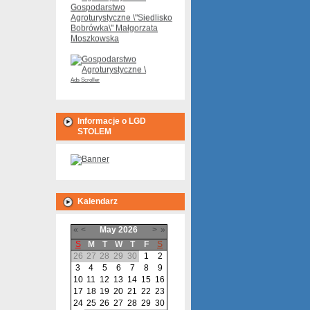
Gospodarstwo
Agroturystyczne \"Siedlisko
Bobrówka\" Małgorzata
Moszkowska
Ads Scroller
Gospodarstwo
Agroturystyczne
\"Kaizerówka\" Joanna
Knopik
Informacje o LGD
STOLEM
Pole biwakowe w Lipuszu
Gospodarstwo Rolne i
Kalendarz
Agroturystyczne \"Astra\"
Irena i Jan Błaszkowscy
«
<
May
2026
>
»
S
M
T
W
T
F
S
26
27
28
29
30
1
2
3
4
5
6
7
8
9
10
11
12
13
14
15
16
17
18
19
20
21
22
23
24
25
26
27
28
29
30