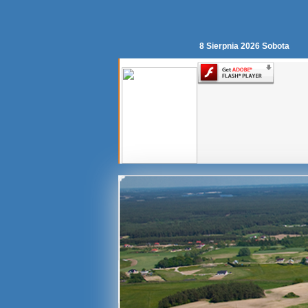
8 Sierpnia 2026 Sobota
Młyn
wodny
w
Lipuszu