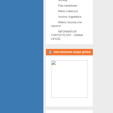
Noclegi
Pola namiotowe
Warto zobaczyć
Jeziora i kąpieliska
Walory turystyczne
Lipusza
INFORMATOR
TURYSTYCZNY - GMINA
LIPUSZ
Interaktywna mapa gminy